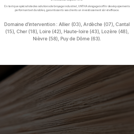
En tant que spécialiste des solutions de broyage industriel, UNTHA s’engage à offrir des équipements
performants et durables, garantissant à ses clients un investissement sûr et efficace.
Domaine d’intervention : Allier (03), Ardèche (07), Cantal
(15), Cher (18), Loire (42), Haute-loire (43), Lozère (48),
Nièvre (58), Puy de Dôme (63).