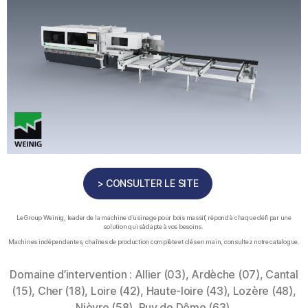
> CONSULTER LE SITE
Le Group Weinig, leader de la machine d’usinage pour bois massif, répond à chaque défi par une
solution qui s’adapte à vos besoins.
Machines indépendantes, chaînes de production complète et clés en main, consultez notre catalogue.
Domaine d’intervention : Allier (03), Ardèche (07), Cantal
(15), Cher (18), Loire (42), Haute-loire (43), Lozère (48),
Nièvre (58), Puy de Dôme (63).